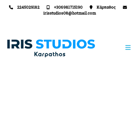
2245029182
+306981715190
Κάρπαθος
irisstudios08@hotmail.com